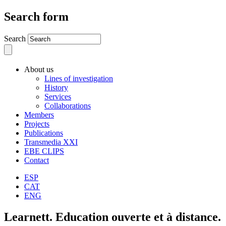
Search form
Search
About us
Lines of investigation
History
Services
Collaborations
Members
Projects
Publications
Transmedia XXI
EBE CLIPS
Contact
ESP
CAT
ENG
Learnett. Education ouverte et à distance.