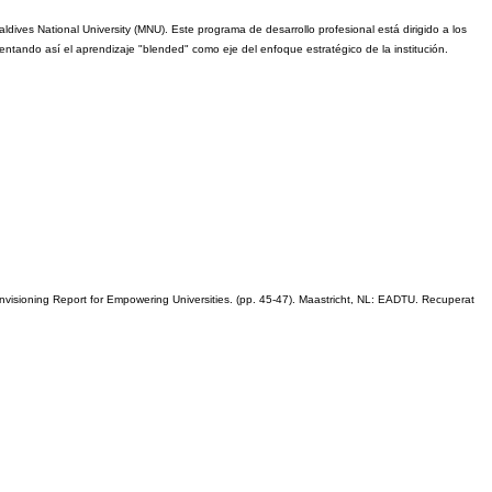
ves National University (MNU). Este programa de desarrollo profesional está dirigido a los 
ementando así el aprendizaje "blended" como eje del enfoque estratégico de la institución.
nvisioning Report for Empowering Universities. (pp. 45-47). Maastricht, NL: EADTU. Recuperat 