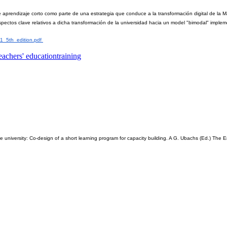
rendizaje corto como parte de una estrategia que conduce a la transformación digital de la Maldi
n aspectos clave relativos a dicha transformación de la universidad hacia un model "bimodal" impl
1_5th_edition.pdf 
eachers' education
training
university: Co-design of a short learning program for capacity building. A G. Ubachs (Ed.) The E