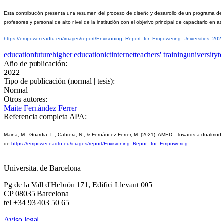
Esta contribución presenta una resumen del proceso de diseño y desarrollo de un programa de ap
profesores y personal de alto nivel de la institución con el objetivo principal de capacitarlo e
https://empower.eadtu.eu/images/report/Envisioning_Report_for_Empowering_Universities_202
education
future
higher education
ict
internet
teachers' training
university
t
Año de publicación:
2022
Tipo de publicación (normal | tesis):
Normal
Otros autores:
Maite Fernández Ferrer
Referencia completa APA:
Maina, M., Guàrdia, L., Cabrera, N., & Fernández-Ferrer, M. (2021). AMED - Towards a dualmode 
de 
https://empower.eadtu.eu/images/report/Envisioning_Report_for_Empowering...
Universitat de Barcelona
Pg de la Vall d'Hebrón 171, Edifici Llevant 005
CP 08035 Barcelona
tel +34 93 403 50 65
Aviso legal