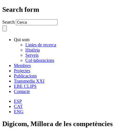
Search form
Search
Qui som
Linies de recerca
Història
Serveis
Col·laboracions
Membres
Projectes
Publicacions
Transmedia XXI
EBE CLIPS
Contacte
ESP
CAT
ENG
Digicom, Millora de les competències