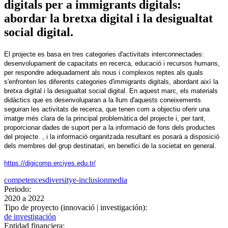
digitals per a immigrants digitals:
abordar la bretxa digital i la desigualtat
social digital.
El projecte es basa en tres categories d'activitats interconnectades:
desenvolupament de capacitats en recerca, educació i recursos humans,
per respondre adequadament als nous i complexos reptes als quals
s'enfronten les diferents categories d'immigrants digitals, abordant així la
bretxa digital i la desigualtat social digital. En aquest marc, els materials
didàctics que es desenvoluparan a la llum d'aquests coneixements
seguiran les activitats de recerca, que tenen com a objectiu oferir una
imatge més clara de la principal problemàtica del projecte i, per tant,
proporcionar dades de suport per a la informació de fons dels productes
del projecte. , i la informació organitzada resultant es posarà a disposició
dels membres del grup destinatari, en benefici de la societat en general.
https://digicomp.erciyes.edu.tr/
competences
diversity
e-inclusion
media
Periodo:
2020
a
2022
Tipo de proyecto (innovació | investigación):
de investigación
Entidad financiera: