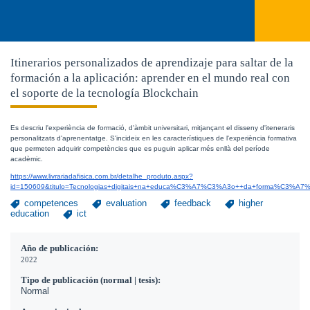
Itinerarios personalizados de aprendizaje para saltar de la
formación a la aplicación: aprender en el mundo real con
el soporte de la tecnología Blockchain
Es descriu l'experiència de formació, d'àmbit universitari, mitjançant el disseny d'iteneraris 
personalitzats d'aprenentatge. S'incideix en les característiques de l'experiència formativa 
que permeten adquirir competències que es puguin aplicar més enllà del període 
acadèmic. 
https://www.livrariadafisica.com.br/detalhe_produto.aspx?
id=150609&titulo=Tecnologias+digitais+na+educa%C3%A7%C3%A3o++da+forma%C3
competences
evaluation
feedback
higher
education
ict
Año de publicación:
2022
Tipo de publicación (normal | tesis):
Normal