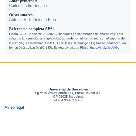
Autor principal:
Carles Lindín Soriano
Otros autores:
Antonio R. Bartolomé Pina
Referencia completa APA:
Lindín, C., & Bartolomé, A. (2022). Itinerarios personalizados de aprendizaje para 
saltar de la formación a la aplicación: aprender en el mundo real con el soporte de 
la tecnología Blockchain. En B.S. Leite (Ed.), Tecnologias Digitais na educação: da 
formação à aplicação (99-135). Editora Livraria da Física. 
https://bit.ly/3sUv09o
Universitat de Barcelona
Pg de la Vall d'Hebrón 171, Edifici Llevant 005
CP 08035 Barcelona
tel +34 93 403 50 65
Aviso legal