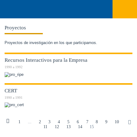
Proyectos
Proyectos de investigación en los que participamos.
Recursos Interactivos para la Empresa
1990
a
1992
CERT
1990
a
1991
1
...
2
3
4
5
6
7
8
9
10
11
12
13
14
15