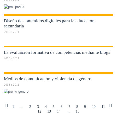
Diseño de contenidos digitales para la educación
secundaria
2010
a
2011
La evaluación formativa de competencias mediante blogs
2010
a
2011
Medios de comunicación y violencia de género
2008
a
2011
1
...
2
3
4
5
6
7
8
9
10
11
12
13
14
...
15