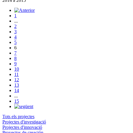
2014
a
2015
1
...
2
3
4
5
6
7
8
9
10
11
12
13
14
...
15
Tots els projectes
Projectes d'investigació
Projectes d'innovació
Proyectos de creación