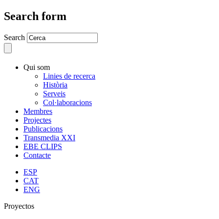
Search form
Search
Qui som
Linies de recerca
Història
Serveis
Col·laboracions
Membres
Projectes
Publicacions
Transmedia XXI
EBE CLIPS
Contacte
ESP
CAT
ENG
Proyectos