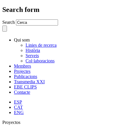
Search form
Search
Qui som
Linies de recerca
Història
Serveis
Col·laboracions
Membres
Projectes
Publicacions
Transmedia XXI
EBE CLIPS
Contacte
ESP
CAT
ENG
Proyectos