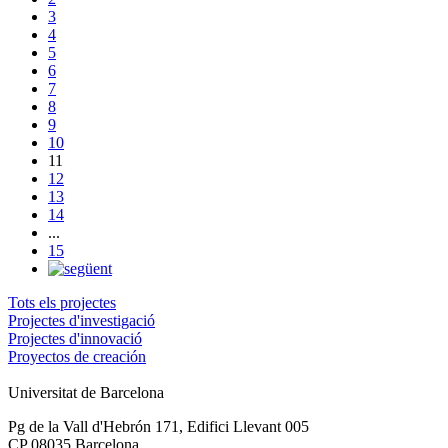
3
4
5
6
7
8
9
10
11
12
13
14
...
15
Tots els projectes
Projectes d'investigació
Projectes d'innovació
Proyectos de creación
Universitat de Barcelona
Pg de la Vall d'Hebrón 171, Edifici Llevant 005
CP 08035 Barcelona