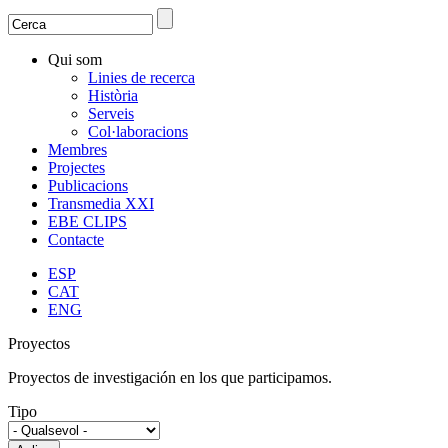
Search
Search form
Qui som
Linies de recerca
Història
Serveis
Col·laboracions
Membres
Projectes
Publicacions
Transmedia XXI
EBE CLIPS
Contacte
ESP
CAT
ENG
Proyectos
Proyectos de investigación en los que participamos.
Tipo