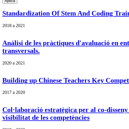
Standardization Of Stem And Coding Tra
2018
a
2021
Anàlisi de les pràctiques d'avaluació en e
transversals.
2020
a
2021
Building up Chinese Teachers Key Compe
2017
a
2020
Col·laboració estratègica per al co-disseny 
visibilitat de les competències