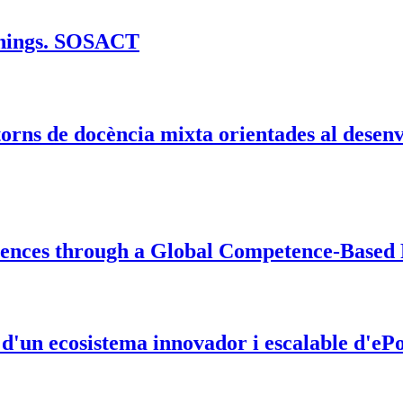
inings. SOSACT
ntorns de docència mixta orientades al dese
tences through a Global Competence-Base
d'un ecosistema innovador i escalable d'ePor