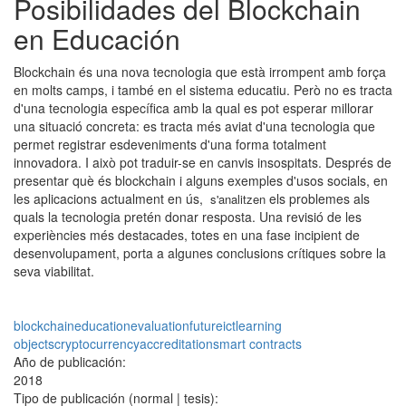
Posibilidades del Blockchain
en Educación
Blockchain és una nova tecnologia que està irrompent amb força
en molts camps, i també en el sistema educatiu. Però no es tracta
d'una tecnologia específica amb la qual es pot esperar millorar
una situació concreta: es tracta més aviat d'una tecnologia que
permet registrar esdeveniments d'una forma totalment
innovadora. I això pot traduir-se en canvis insospitats. Després de
presentar què és blockchain i alguns exemples d'usos socials, en
les aplicacions actualment en ús,
els problemes als
s'analitzen
quals la tecnologia pretén donar resposta. Una revisió de les
experiències més destacades, totes en una fase incipient de
desenvolupament, porta a algunes conclusions crítiques sobre la
seva viabilitat.
blockchain
education
evaluation
future
ict
learning
objects
cryptocurrency
accreditation
smart contracts
Año de publicación:
2018
Tipo de publicación (normal | tesis):