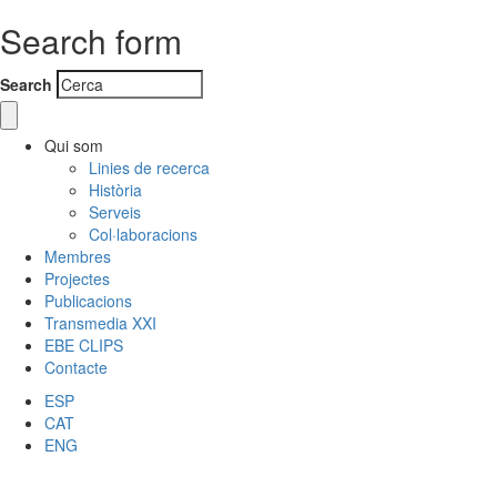
Search form
Search
Qui som
Linies de recerca
Història
Serveis
Col·laboracions
Membres
Projectes
Publicacions
Transmedia XXI
EBE CLIPS
Contacte
ESP
CAT
ENG