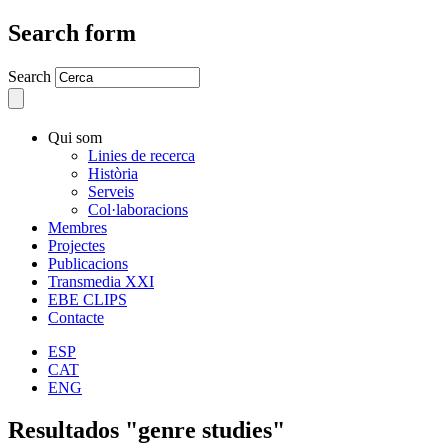
Search form
Search
Qui som
Linies de recerca
Història
Serveis
Col·laboracions
Membres
Projectes
Publicacions
Transmedia XXI
EBE CLIPS
Contacte
ESP
CAT
ENG
Resultados "genre studies"