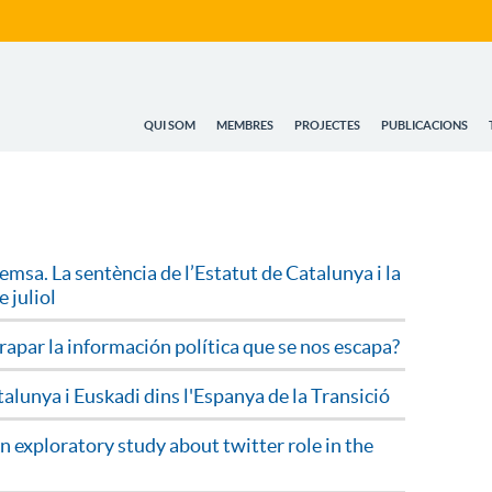
QUI SOM
MEMBRES
PROJECTES
PUBLICACIONS
remsa. La sentència de l’Estatut de Catalunya i la
 juliol
rapar la información política que se nos escapa?
lunya i Euskadi dins l'Espanya de la Transició
 exploratory study about twitter role in the