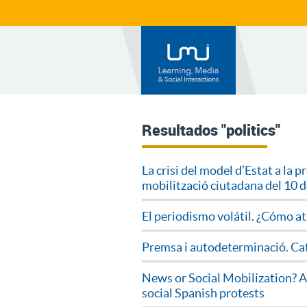
Resultados "politics"
La crisi del model d’Estat a la p
mobilització ciutadana del 10 de
El periodismo volátil. ¿Cómo at
Premsa i autodeterminació. Cata
News or Social Mobilization? An
social Spanish protests