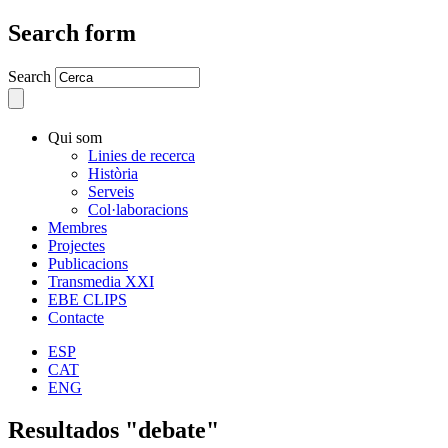
Search form
Search
Qui som
Linies de recerca
Història
Serveis
Col·laboracions
Membres
Projectes
Publicacions
Transmedia XXI
EBE CLIPS
Contacte
ESP
CAT
ENG
Resultados "debate"