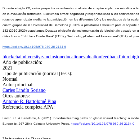
Durante el siglo XX, varios proyectos se enfrentaron al reto de adaptar el plan de estudios a las
en la evaluación distribuida. Blockchain ofrece seguridad y responsabilidad a las certificacio
rutas de aprendizaje mediante la participación en los diferentes LO y los resultados de la eval
cuatro grupos de la Universidad de Barcelona y utilizó la plataforma Ethereum para el soporte 
132 (2019-2020) estudiantes.Destaca el diseño de implementación de blockchain basado en un p
útiles fueron 'Edublocs Grade Book' (EGB) y 'Technology-Enhanced Assessment' (TEA), el primero
https://doi.org/10.14195/978-989-26-2134-0
blockchain
diversity
e-inclusion
education
evaluation
feedback
future
high
Año de publicación:
2021
Tipo de publicación (normal | tesis):
Normal
Autor principal:
Carles Lindín Soriano
Otros autores:
Antonio R. Bartolomé Pina
Referencia completa APA:
Lindín, C., & Bartolomé, A. (2021). Individual learning paths on global shared teaching: a model/
Europe (p. 267-284). Coimbra University Press. 
https://doi.org/10.14195/978-989-26-2134-0