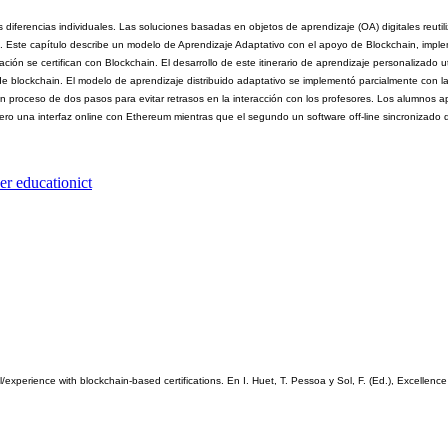
 diferencias individuales. Las soluciones basadas en objetos de aprendizaje (OA) digitales reutili
nes. Este capítulo describe un modelo de Aprendizaje Adaptativo con el apoyo de Blockchain, imp
uación se certifican con Blockchain. El desarrollo de este itinerario de aprendizaje personalizado
de blockchain. El modelo de aprendizaje distribuido adaptativo se implementó parcialmente con la
roceso de dos pasos para evitar retrasos en la interacción con los profesores. Los alumnos apr
 una interfaz online con Ethereum mientras que el segundo un software off-line sincronizado que
er education
ict
experience with blockchain-based certifications. En I. Huet, T. Pessoa y Sol, F. (Ed.), Excellence i