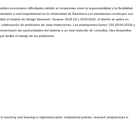
zables encontraron dificultades debido al compromiso entre la responsabilidad y la flexibilidad 
lementado a nivel experimental en la Universidad de Barcelona.Los estudiantes construyen sus 
 utiliza el modelo de Design Research. Durante 2018-19 y 2019-2020, el diseño se aplicó en 
 colaboración de profesores de otras instituciones. Los participantes fueron 134 (2018-2019) y 
ovecharon las oportunidades del sistema a un nivel reducido de consultas. Dos desarrollos 
 facilitó el trabajo de los profesores.
n teaching and learning in highereducation: institutional policies, research andpractices in 