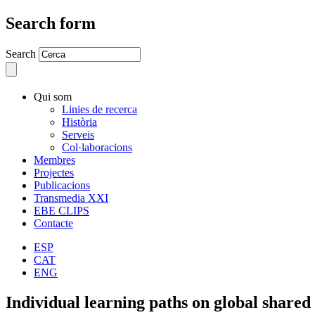
Search form
Search
Qui som
Linies de recerca
Història
Serveis
Col·laboracions
Membres
Projectes
Publicacions
Transmedia XXI
EBE CLIPS
Contacte
ESP
CAT
ENG
Individual learning paths on global shared