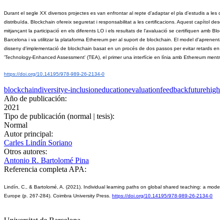
Durant el segle XX diversos projectes es van enfrontar al repte d'adaptar el pla d'estudis a les di
distribuïda. Blockchain ofereix seguretat i responsabilitat a les certificacions. Aquest capítol
mitjançant la participació en els diferents LO i els resultats de l'avaluació se certifiquen amb 
Barcelona i va utilitzar la plataforma Ethereum per al suport de blockchain. El model d'aprenent
disseny d'implementació de blockchain basat en un procés de dos passos per evitar retards en l
'Technology-Enhanced Assessment' (TEA), el primer una interfície en línia amb Ethereum mentre qu
https://doi.org/10.14195/978-989-26-2134-0
blockchain
diversity
e-inclusion
education
evaluation
feedback
future
high
Año de publicación:
2021
Tipo de publicación (normal | tesis):
Normal
Autor principal:
Carles Lindín Soriano
Otros autores:
Antonio R. Bartolomé Pina
Referencia completa APA:
Lindín, C., & Bartolomé, A. (2021). Individual learning paths on global shared teaching: a model/
Europe (p. 267-284). Coimbra University Press. 
https://doi.org/10.14195/978-989-26-2134-0