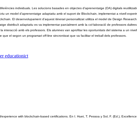
ferències individuals. Les solucions basades en objectes d'aprenentatge (OA) digitals reutilitzables v
 descriu un model d'aprenentatge adaptatiu amb el suport de Blockchain, implementat a nivell experi
Blockchain. El desenvolupament d'aquest itinerari personalitzat utilitza el model de Design Researc
atge distribuït adaptatiu es va implementar parcialment amb la col·laboració de professors daltres
a interacció amb els professors. Els alumnes van aprofitar les oportunitats del sistema a un nive
e el segon un programari off-line sincronitzat que va facilitar el treball dels professors.
er education
ict
experience with blockchain-based certifications. En I. Huet, T. Pessoa y Sol, F. (Ed.), Excellence i