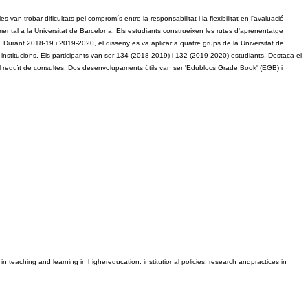
an trobar dificultats pel compromís entre la responsabilitat i la flexibilitat en l'avaluació 
mental a la Universitat de Barcelona. Els estudiants construeixen les rutes d'aprenentatge 
h. Durant 2018-19 i 2019-2020, el disseny es va aplicar a quatre grups de la Universitat de 
 institucions. Els participants van ser 134 (2018-2019) i 132 (2019-2020) estudiants. Destaca el 
ll reduït de consultes. Dos desenvolupaments útils van ser 'Edublocs Grade Book' (EGB) i 
n teaching and learning in highereducation: institutional policies, research andpractices in 