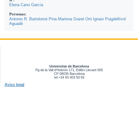
Elena Cano García
Personas:
Antonio R. Bartolomé Pina
Mariona Grané Oró
Ignasi Puigdellívol
Aguadé
Universitat de Barcelona
Pg de la Vall d'Hebrón 171, Edifici Llevant 005
CP 08035 Barcelona
tel +34 93 403 50 65
Aviso legal