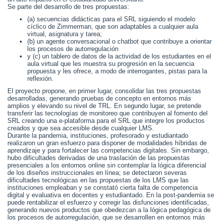
Se parte del desarrollo de tres propuestas:
(a) secuencias didácticas para el SRL siguiendo el modelo
cíclico de Zimmerman, que son adaptables a cualquier aula
virtual, asignatura y tarea;
(b) un agente conversacional o chatbot que contribuye a orientar
los procesos de autorregulación
y (c) un tablero de datos de la actividad de los estudiantes en el
aula virtual que les muestra su progresión en la secuencia
propuesta y les ofrece, a modo de interrogantes, pistas para la
reflexión.
El proyecto propone, en primer lugar, consolidar las tres propuestas
desarrolladas, generando pruebas de concepto en entornos más
amplios y elevando su nivel de TRL. En segundo lugar, se pretende
transferir las tecnologías de monitoreo que contribuyen al fomento del
SRL creando una e-plataforma para el SRL que integre los productos
creados y que sea accesible desde cualquier LMS.
Durante la pandemia, instituciones, profesorado y estudiantado
realizaron un gran esfuerzo para disponer de modalidades híbridas de
aprendizaje y para fortalecer las competencias digitales. Sin embargo,
hubo dificultades derivadas de una traslación de las propuestas
presenciales a los entornos online sin contemplar la lógica diferencial
de los diseños instruccionales en línea; se detectaron severas
dificultades tecnológicas en las propuestas de los LMS que las
instituciones empleaban y se constató cierta falta de competencia
digital y evaluativa en docentes y estudiantado. En la post-pandemia se
puede rentabilizar el esfuerzo y corregir las disfunciones identificadas,
generando nuevos productos que obedezcan a la lógica pedagógica de
los procesos de autorregulación, que se desarrollen en entornos más