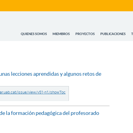
QUIENES SOMOS
MIEMBROS
PROYECTOS
PUBLICACIONES
unas lecciones aprendidas y algunos retos de
car.uab.cat/issue/view/v51-n1/showToc
n de la formación pedagógica del profesorado