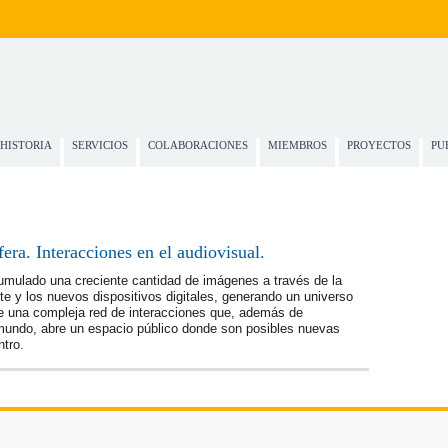
HISTORIA
SERVICIOS
COLABORACIONES
MIEMBROS
PROYECTOS
PU
era. Interacciones en el audiovisual.
umulado una creciente cantidad de imágenes a través de la
 arte y los nue­vos dispositivos digitales, generando un universo
uye una compleja red de interacciones que, además de
 mundo, abre un espacio público donde son posibles nuevas
tro.