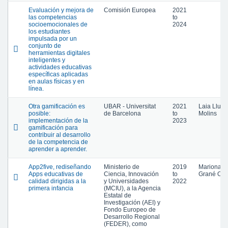
Evaluación y mejora de
Comisión Europea
2021
las competencias
to
socioemocionales de
2024
los estudiantes
impulsada por un
conjunto de
herramientas digitales
inteligentes y
actividades educativas
específicas aplicadas
en aulas físicas y en
línea.
Otra gamificación es
UBAR - Universitat
2021
Laia Lluch
posible:
de Barcelona
to
Molins
implementación de la
2023
gamificación para
contribuir al desarrollo
de la competencia de
aprender a aprender.
App2five, rediseñando
Ministerio de
2019
Mariona
Apps educativas de
Ciencia, Innovación
to
Grané Oró
calidad dirigidas a la
y Universidades
2022
primera infancia
(MCIU), a la Agencia
Estatal de
Investigación (AEI) y
Fondo Europeo de
Desarrollo Regional
(FEDER), como