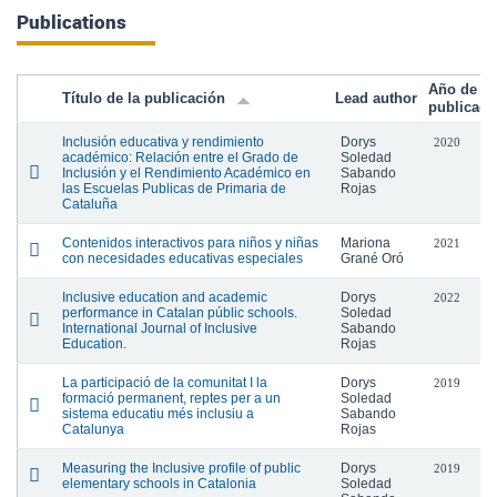
Publications
Año de
Título de la publicación
Lead author
publicaci
Inclusión educativa y rendimiento
Dorys
2020
académico: Relación entre el Grado de
Soledad
Inclusión y el Rendimiento Académico en
Sabando
las Escuelas Publicas de Primaria de
Rojas
Cataluña
Contenidos interactivos para niños y niñas
Mariona
2021
con necesidades educativas especiales
Grané Oró
Inclusive education and academic
Dorys
2022
performance in Catalan públic schools.
Soledad
International Journal of Inclusive
Sabando
Education.
Rojas
La participació de la comunitat I la
Dorys
2019
formació permanent, reptes per a un
Soledad
sistema educatiu més inclusiu a
Sabando
Catalunya
Rojas
Measuring the Inclusive profile of public
Dorys
2019
elementary schools in Catalonia
Soledad