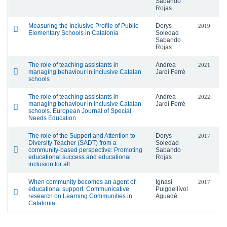
Sabando
Rojas
Measuring the Inclusive Profile of Public
Dorys
2019
Elementary Schools in Catalonia
Soledad
Sabando
Rojas
The role of teaching assistants in
Andrea
2021
managing behaviour in inclusive Catalan
Jardí Ferré
schools
The role of teaching assistants in
Andrea
2022
managing behaviour in inclusive Catalan
Jardí Ferré
schools. European Journal of Special
Needs Education
The role of the Support and Attention to
Dorys
2017
Diversity Teacher (SADT) from a
Soledad
community-based perspective: Promoting
Sabando
educational success and educational
Rojas
inclusion for all
When community becomes an agent of
Ignasi
2017
educational support: Communicative
Puigdellívol
research on Learning Communities in
Aguadé
Catalonia