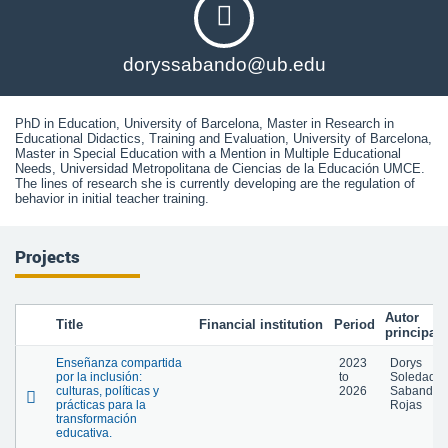
doryssabando@ub.edu
PhD in Education, University of Barcelona, Master in Research in 
Educational Didactics, Training and Evaluation, University of Barcelona, 
Master in Special Education with a Mention in Multiple Educational 
Needs, Universidad Metropolitana de Ciencias de la Educación UMCE. 
The lines of research she is currently developing are the regulation of 
behavior in initial teacher training.
Projects
Autor
Title
Financial institution
Period
principal
Enseñanza compartida
2023
Dorys
por la inclusión:
to
Soledad
culturas, políticas y
2026
Sabando
prácticas para la
Rojas
transformación
educativa.