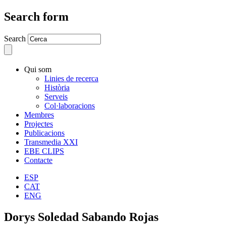
Search form
Search
Qui som
Linies de recerca
Història
Serveis
Col·laboracions
Membres
Projectes
Publicacions
Transmedia XXI
EBE CLIPS
Contacte
ESP
CAT
ENG
Dorys Soledad Sabando Rojas