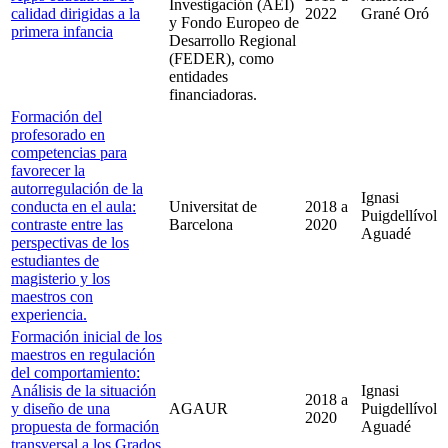
Investigación (AEI)
calidad dirigidas a la
2022
Grané Oró
y Fondo Europeo de
primera infancia
Desarrollo Regional
(FEDER), como
entidades
financiadoras.
Formación del
profesorado en
competencias para
favorecer la
autorregulación de la
Ignasi
conducta en el aula:
Universitat de
2018
a
Puigdellívol
contraste entre las
Barcelona
2020
Aguadé
perspectivas de los
estudiantes de
magisterio y los
maestros con
experiencia.
Formación inicial de los
maestros en regulación
del comportamiento:
Análisis de la situación
Ignasi
2018
a
y diseño de una
AGAUR
Puigdellívol
2020
propuesta de formación
Aguadé
transversal a los Grados