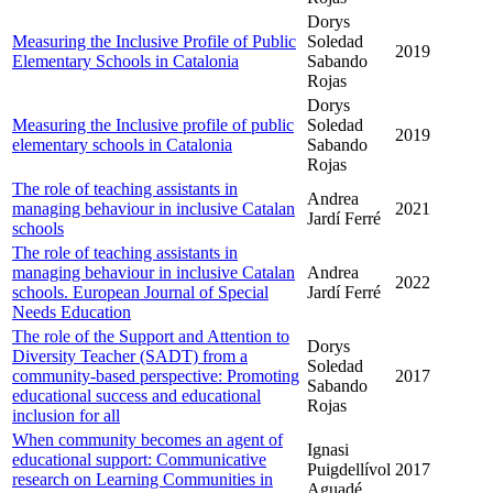
Dorys
Measuring the Inclusive Profile of Public
Soledad
2019
Elementary Schools in Catalonia
Sabando
Rojas
Dorys
Measuring the Inclusive profile of public
Soledad
2019
elementary schools in Catalonia
Sabando
Rojas
The role of teaching assistants in
Andrea
managing behaviour in inclusive Catalan
2021
Jardí Ferré
schools
The role of teaching assistants in
managing behaviour in inclusive Catalan
Andrea
2022
schools. European Journal of Special
Jardí Ferré
Needs Education
The role of the Support and Attention to
Dorys
Diversity Teacher (SADT) from a
Soledad
community-based perspective: Promoting
2017
Sabando
educational success and educational
Rojas
inclusion for all
When community becomes an agent of
Ignasi
educational support: Communicative
Puigdellívol
2017
research on Learning Communities in
Aguadé