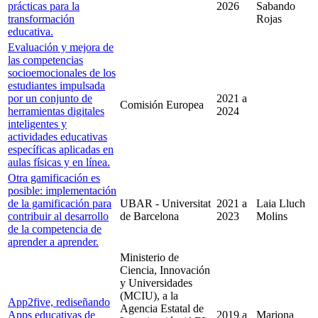
prácticas para la
2026
Sabando
transformación
Rojas
educativa.
Evaluación y mejora de
las competencias
socioemocionales de los
estudiantes impulsada
por un conjunto de
2021
a
Comisión Europea
herramientas digitales
2024
inteligentes y
actividades educativas
específicas aplicadas en
aulas físicas y en línea.
Otra gamificación es
posible: implementación
de la gamificación para
UBAR - Universitat
2021
a
Laia Lluch
contribuir al desarrollo
de Barcelona
2023
Molins
de la competencia de
aprender a aprender.
Ministerio de
Ciencia, Innovación
y Universidades
(MCIU), a la
App2five, rediseñando
Agencia Estatal de
Apps educativas de
2019
a
Mariona