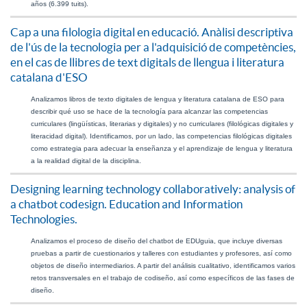
años (6.399 tuits).
Cap a una filologia digital en educació. Anàlisi descriptiva
de l'ús de la tecnologia per a l'adquisició de competències,
en el cas de llibres de text digitals de llengua i literatura
catalana d'ESO
Analizamos libros de texto digitales de lengua y literatura catalana de ESO para 
describir qué uso se hace de la tecnología para alcanzar las competencias 
curriculares (lingüísticas, literarias y digitales) y no curriculares (filológicas digitales y 
literacidad digital). Identificamos, por un lado, las competencias filológicas digitales 
como estrategia para adecuar la enseñanza y el aprendizaje de lengua y literatura 
a la realidad digital de la disciplina.
Designing learning technology collaboratively: analysis of
a chatbot codesign. Education and Information
Technologies.
Analizamos el proceso de diseño del chatbot de EDUguia, que incluye diversas 
pruebas a partir de cuestionarios y talleres con estudiantes y profesores, así como 
objetos de diseño intermediarios. A partir del análisis cualitativo, identificamos varios 
retos transversales en el trabajo de codiseño, así como específicos de las fases de 
diseño.