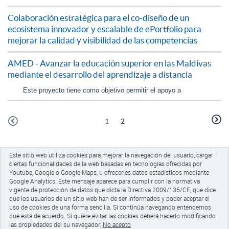
Colaboración estratégica para el co-diseño de un
ecosistema innovador y escalable de ePortfolio para
mejorar la calidad y visibilidad de las competencias
AMED - Avanzar la educación superior en las Maldivas
mediante el desarrollo del aprendizaje a distancia
Este proyecto tiene como objetivo permitir el apoyo a
1
2
Este sitio web utiliza cookies para mejorar la navegación del usuario, cargar
ciertas funcionalidades de la web basadas en tecnologías ofrecidas por
Youtube, Google o Google Maps, u ofrecerles datos estadísticos mediante
Google Analytics.
Este mensaje aparece para cumplir con la normativa
vigente de protección de datos que dicta la Directiva 2009/136/CE, que dice
Universitat de Barcelona
que los usuarios de un sitio web han de ser informados y poder aceptar el
Pg de la Vall d'Hebrón 171, Edifici Llevant 005
uso de cookies de una forma sencilla. Si continúa navegando entendemos
CP 08035 Barcelona
que está de acuerdo. Si quiere evitar las cookies
deberá hacerlo modificando
tel +34 93 403 50 65
las propiedades del su navegador.
No acepto