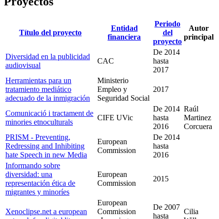
Proyectos
Periodo
Entidad
Autor
Título del proyecto
del
financiera
principal
proyecto
De
2014
Diversidad en la publicidad
CAC
hasta
audiovisual
2017
Herramientas para un
Ministerio
tratamiento mediático
Empleo y
2017
adecuado de la inmigración
Seguridad Social
De
2014
Raúl
Comunicació i tractament de
CIFE UVic
hasta
Martinez
minories etnoculturals
2016
Corcuera
PRISM - Preventing,
De
2014
European
Redressing and Inhibiting
hasta
Commission
hate Speech in new Media
2016
Informando sobre
diversidad: una
European
2015
representación ética de
Commission
migrantes y minoríes
European
De
2007
Xenoclipse.net a european
Commission
Cilia
hasta