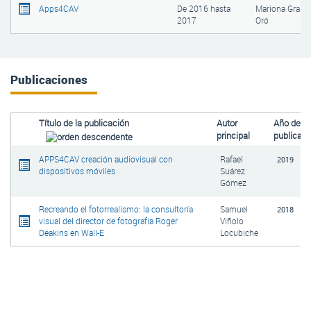
Apps4CAV
De
2016
hasta
Mariona Grané
2017
Oró
Publicaciones
Título de la publicación
Autor
Año de
principal
publicaci
APPS4CAV creación audiovisual con
Rafael
2019
dispositivos móviles
Suárez
Gómez
Recreando el fotorrealismo: la consultoría
Samuel
2018
visual del director de fotografía Roger
Viñolo
Deakins en Wall-E
Locubiche