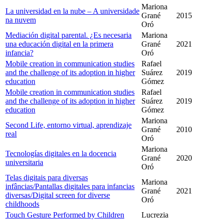
Mariona
La universidad en la nube – A universidade
Grané
2015
na nuvem
Oró
Mediación digital parental. ¿Es necesaria
Mariona
una educación digital en la primera
Grané
2021
infancia?
Oró
Mobile creation in communication studies
Rafael
and the challenge of its adoption in higher
Suárez
2019
education
Gómez
Mobile creation in communication studies
Rafael
and the challenge of its adoption in higher
Suárez
2019
education
Gómez
Mariona
Second Life, entorno virtual, aprendizaje
Grané
2010
real
Oró
Mariona
Tecnologías digitales en la docencia
Grané
2020
universitaria
Oró
Telas digitais para diversas
Mariona
infâncias/Pantallas digitales para infancias
Grané
2021
diversas/Digital screen for diverse
Oró
childhoods
Touch Gesture Performed by Children
Lucrezia