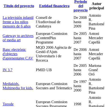
Periodo
Autor
Título del proyecto
Entidad financiera
del
principal
proyecto
Antonio
La televisión infantil
Consell de
De
2008
R.
frente a los niños
l'Audiovisual de
hasta
Bartolomé
menores de 6 años
Catalunya
2009
Pina
European Comission
De
2005
Antoni
Gateway to archives
eContentPlus
hasta
Mercader
of media art
Programme
2007
Capellà
MQD 2006 Agència de
Banc electrònic
De
2006
Antoni
Gestió d'Ajuts
d'objectes
hasta
Mercader
Universitaris i de
d'aprenentatge CAV
2007
Capellà
Recerca
De
2005
Mariona
IN 3.7
PMID UB
hasta
Grané
2006
Oró
Antonio
De
1997
Mediakids.
European Comission
R.
hasta
Multimedia for kids.
Socrates and Telematics
Bartolomé
2000
Pina
Antonio
European Comission
R.
Teeode
1998
Socrates Programme
Bartolomé