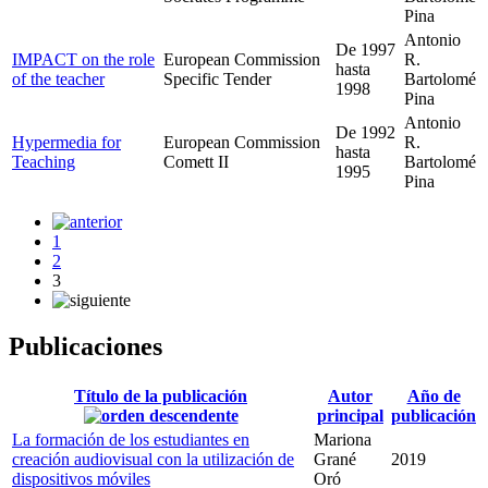
Pina
Antonio
De
1997
IMPACT on the role
European Commission
R.
hasta
of the teacher
Specific Tender
Bartolomé
1998
Pina
Antonio
De
1992
Hypermedia for
European Commission
R.
hasta
Teaching
Comett II
Bartolomé
1995
Pina
1
2
3
Publicaciones
Título de la publicación
Autor
Año de
principal
publicación
La formación de los estudiantes en
Mariona
creación audiovisual con la utilización de
Grané
2019
dispositivos móviles
Oró