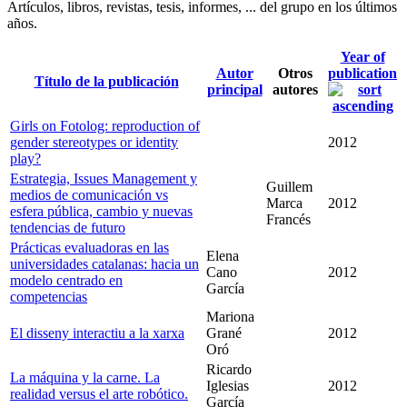
Artículos, libros, revistas, tesis, informes, ... del grupo en los últimos
años.
Year of
Autor
Otros
publication
Título de la publicación
principal
autores
Girls on Fotolog: reproduction of
gender stereotypes or identity
2012
play?
Estrategia, Issues Management y
Guillem
medios de comunicación vs
Marca
2012
esfera pública, cambio y nuevas
Francés
tendencias de futuro
Prácticas evaluadoras en las
Elena
universidades catalanas: hacia un
Cano
2012
modelo centrado en
García
competencias
Mariona
El disseny interactiu a la xarxa
Grané
2012
Oró
Ricardo
La máquina y la carne. La
Iglesias
2012
realidad versus el arte robótico.
García