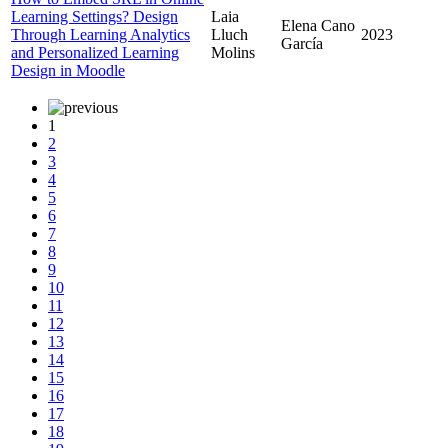
Learning Settings? Design
Laia
Elena Cano
Through Learning Analytics
Lluch
2023
García
and Personalized Learning
Molins
Design in Moodle
1
2
3
4
5
6
7
8
9
10
11
12
13
14
15
16
17
18