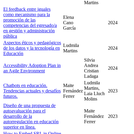
Martins
El feedback entre iguales
como mecanismo para la
Elena
promoción de las
Cano
2024
competencias del egresado/a
García
en gestión y administración
pública
Aspectos éticos y pedagógicos
Ludmila
de los datos y la tecnología en
2024
Martins
Educación
Silvia
Accessibility Adoption Plan in
Andrea
2024
an Agile Environment
Cristian
Ladaga
Ludmila
Chatbots en educación.
Maite
Martins,
Tendencias actuales y desafíos
Fernández
2023
Laia Lluch
futuros.
Ferrer
Molins
Diseño de una propuesta de
autoavaluación para el
Maite
desarrollo de la
Fernández
2023
autorregulación en educación
Ferrer
superior en línea.
How to Embed SRL in Online