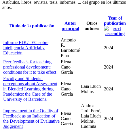
Artículos, libros, revistas, tesis, informes, ... del grupo en los últimos
años.
Year of
Autor
Otros
publication
Título de la publicación
principal
autores
Antonio
Informe EDUTEC sobre
R.
Inteligencia Artificial y
2024
Bartolomé
Educación
Pina
Peer feedback for teaching
Elena
professional development:
Cano
2024
conditions for it to take effect
García
Faculty and Studentsʼ
perceptions about Assessment
Elena
Laia Lluch
in Blended Learning during
Cano
2024
Molins
Pandemics: the Case of the
García
University of Barcelona
Andrea
Improvement in the Quality of
Jardí Ferré,
Elena
Feedback as an Indication of
Laia Lluch
Cano
2024
the Development of Evaluative
Molins,
García
Judgement
Ludmila