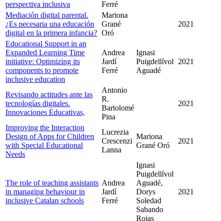
perspectiva inclusiva
Ferré
Mediación digital parental.
Mariona
¿Es necesaria una educación
Grané
2021
digital en la primera infancia?
Oró
Educational Support in an
Expanded Learning Time
Andrea
Ignasi
initiative: Optimizing its
Jardí
Puigdellívol
2021
components to promote
Ferré
Aguadé
inclusive education
Antonio
Revisando actitudes ante las
R.
tecnologías digitales.
2021
Bartolomé
Innovaciones Educativas,
Pina
Improving the Interaction
Lucrezia
Design of Apps for Children
Mariona
Crescenzi
2021
with Special Educational
Grané Oró
Lanna
Needs
Ignasi
Puigdellívol
The role of teaching assistants
Andrea
Aguadé,
in managing behaviour in
Jardí
Dorys
2021
inclusive Catalan schools
Ferré
Soledad
Sabando
Rojas