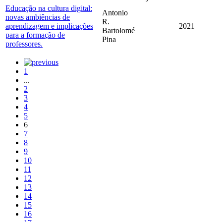
Educação na cultura digital:
Antonio
novas ambiências de
R.
aprendizagem e implicações
2021
Bartolomé
para a formação de
Pina
professores.
1
...
2
3
4
5
6
7
8
9
10
11
12
13
14
15
16