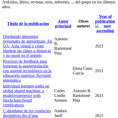
Artículos, libros, revistas, tesis, informes, ... del grupo en los últimos
años.
Year of
Autor
Otros
publication
Título de la publicación
principal
autores
Diseñando itinerarios
Antonio
personales de aprendizaje. En
R.
DA, Aula virtual o cómo
2021
Bartolomé
plantear las clases a distancia
Pina
y no morir en el intento
Procesos de feedback para
fomentar la autorregulación
Elena Cano
con soporte tecnológico en la
2021
García
educación superior: Revisión
sistemática
Individual learning paths on
global shared teaching: a
Carles
Antonio R.
model/experience with
Lindín
Bartolomé
2021
blockchain-based
Soriano
Pina
certifications
L’abordatge de les conductes
Andrea
disruptives des d’una
Jardí
2021