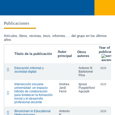
Publicaciones
Artículos, libros, revistas, tesis, informes, ... del grupo en los últimos
años.
Year of
Autor
publicati
Otros
Título de la publicación
principal
autores
Educación informal y
Antonio R.
2020
sociedad digital
Bartolomé
Pina
Intersección escuela-
Andrea
Ignasi
2020
universidad: un espacio
Jardí
Puigdellívol
híbrido de colaboración
Ferré
Aguadé
para fortalecer la formación
inicial y el desarrollo
profesional docente
Blockchain in Educational
Antonio
2020
Methodologies.
R.