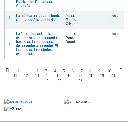
Publicas de Primaria de
Cataluña
La música en l’aparell teòric
Josep
2019
cinematogràfic i audiovisual
Torelló
Oliver
La formación del juicio
Laura
2019
evaluativo como elemento
Pons
básico de la competencia
Seguí
de aprender a aprender: El
impacto de los criterios de
evaluación
1
...
2
3
4
5
6
7
8
9
10
11
12
13
14
15
16
17
18
19
20
21
22
...
23