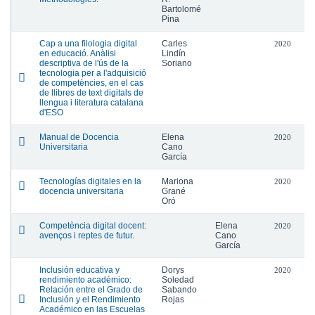
Bartolomé
Pina
Cap a una filologia digital
Carles
2020
en educació. Anàlisi
Lindín
descriptiva de l'ús de la
Soriano
tecnologia per a l'adquisició
de competències, en el cas
de llibres de text digitals de
llengua i literatura catalana
d'ESO
Manual de Docencia
Elena
2020
Universitaria
Cano
García
Tecnologías digitales en la
Mariona
2020
docencia universitaria
Grané
Oró
Competència digital docent:
Elena
2020
avenços i reptes de futur.
Cano
García
Inclusión educativa y
Dorys
2020
rendimiento académico:
Soledad
Relación entre el Grado de
Sabando
Inclusión y el Rendimiento
Rojas
Académico en las Escuelas