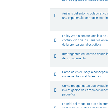
Análisis del entorno colaborativo
una experiencia de mobile learnin
La ley Wert a debate: análisis de 
contribución de los usuarios en l
de la prensa digital española
Interrogantes educativos desde l
del conocimiento.
Cambios en el uso y la concepción
implementando el M-learning
Como recoger datos audiovisuale
investigación de campo con niñ
pequeños.
La crisi del model d’Estat a la pr