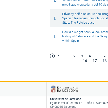
sentència de l’Estatut de Catalunya
mobilització ciutadana del 10 de j
Privacity, self-disclosure and ima
Spanish teenagers through Socia
Sites. The Fotolog case.
How did we get here? A look at th
history of Catalonia and the Basq
within Spain
1
...
2
3
4
5
6
16
17
18
Universitat de Barcelona
Pg de la Vall d'Hebrón 171, Edifici Llevant 00
CP 08035 Barcelona