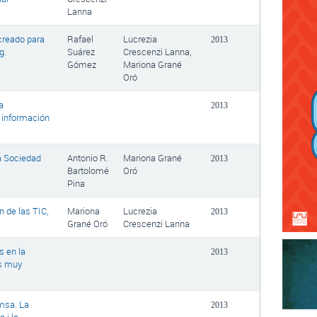
Lanna
 creado para
Rafael
Lucrezia
2013
g.
Suárez
Crescenzi Lanna,
Gómez
Mariona Grané
Oró
la
2013
a información
a Sociedad
Antonio R.
Mariona Grané
2013
Bartolomé
Oró
Pina
 de las TIC,
Mariona
Lucrezia
2013
Grané Oró
Crescenzi Lanna
s en la
2013
os muy
emsa. La
2013