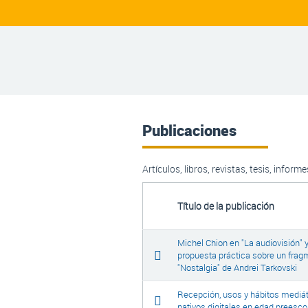
Publicaciones
Artículos, libros, revistas, tesis, informe
Título de la publicación
Michel Chion en "La audiovisión" 
propuesta práctica sobre un fra
"Nostalgia" de Andrei Tarkovski
Recepción, usos y hábitos mediát
nativos digitales en edad preesco