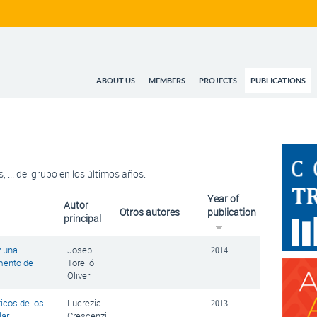
ABOUT US
MEMBERS
PROJECTS
PUBLICATIONS
s, ... del grupo en los últimos años.
Year of
Autor
Otros autores
publication
principal
y una
Josep
2014
gmento de
Torelló
Oliver
icos de los
Lucrezia
2013
lar
Crescenzi