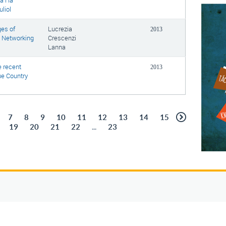
 i la
uliol
ges of
Lucrezia
2013
l Networking
Crescenzi
Lanna
e recent
2013
ue Country
7
8
9
10
11
12
13
14
15
19
20
21
22
...
23
5