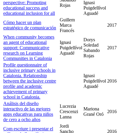
perspective: Promoting
Ignasi
Rojas
educational success and
Puigdellívol
educational inclusion for all
Aguadé
Guillem
Cómo hacer un plan
Marca
2017
estratégico de comunicación
Francés
When community becomes
Dorys
an agent of educational
Ignasi
Soledad
support: Communicative
Puigdellívol
2017
Sabando
research on Learning
Aguadé
Rojas
Communities in Catalonia
Profile questionnaire of
inclusive primary schools in
Catalonia. Relationship
Ignasi
between the inclusive centre
Puigdellívol
2016
profile and academic
Aguadé
achievement of primary
school in Catalonia.
Análisis del diseño
Lucrezia
interactivo de las mejores
Mariona
Crescenzi
2016
apps educativas para niños
Grané Oró
Lanna
de cero a ocho años
Jordi
Com escriure i presentar el
Sancho
2016