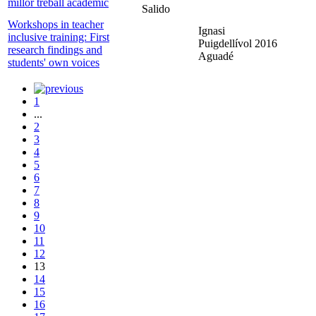
millor treball acadèmic
Salido
Workshops in teacher
Ignasi
inclusive training: First
Puigdellívol
2016
research findings and
Aguadé
students' own voices
1
...
2
3
4
5
6
7
8
9
10
11
12
13
14
15
16