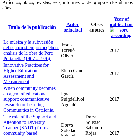
Artículos, libros, revistas, tesis, informes, ... del grupo en los últimos
años.
Year of
Autor
Otros
publication
Título de la publicación
principal
autores
La música y la subversión
Josep
del espacio-tiempo diegético:
Torelló
2017
análisis de la obra de Pere
Oliver
Portabella (1967 - 1976).
Innovative Practices for
Higher Education
Elena Cano
2017
Assessment and
García
Measurement
When community becomes
an agent of educational
Ignasi
support: communicative
Puigdellívol
2017
research on Learning
Aguadé
Communities in Catalonia.
The role of the Support and
Dorys
Attention to Diversity
Soledad
Dorys
Teacher (SADT) from a
Sabando
Soledad
community-based
Rojas,
2017
Sabando