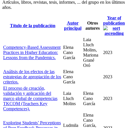
Artículos, libros, revistas, tesis, informes, ... del grupo en los últimos
años.
Year of
Autor
Otros
publication
Título de la publicación
principal
autores
Laia
Lluch
Competency-Based Assessment
Elena
Molins,
Practices in Higher Education:
Cano
2023
Mariona
Lessons from the Pandemics.
García
Grané
Oró
Análisis de los efectos de las
Elena
estrategias de apropiación de los
Cano
2023
criterios.
García
El proceso de creación,
validación y aplicación del
Laia
Elena
marco global de competencias
Lluch
Cano
2023
TKCOM (Teachers Key
Molins
García
Competences).
Elena
Cano
Exploring Students’ Perceptions
Ludmila
García,
of Peer Feedback Processes in
2023