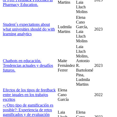
Martins
Laia
Pharmacy Education.
Lluch
Molins
Elena
Cano
Student´s expectations about
Ludmila
García,
what univesities should do with
2023
Martins
Laia
learning analytics
Lluch
Molins
Laia
Lluch
Molins,
Chatbots en educación.
Maite
Antonio
Tendencias actuales y desafíos
Fernández
R.
2023
futuros.
Ferrer
Bartolomé
Pina,
Ludmila
Martins
Efectos de los tipos de feedback
Elena
entre iguales en los trabajos
Cano
2022
escritos
García
«¿Otro tipo de gamificación es
posible?: Experiencia de retos
Laia
Elena
gamificados y de evaluación
Lluch
Cano
2022