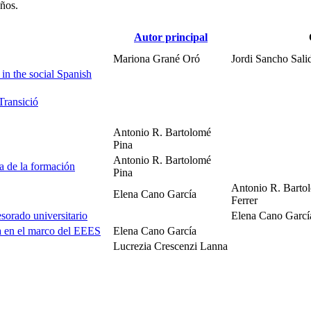
años.
Autor principal
Mariona Grané Oró
Jordi Sancho Sali
in the social Spanish
Transició
Antonio R. Bartolomé
Pina
Antonio R. Bartolomé
ia de la formación
Pina
Antonio R. Barto
Elena Cano García
Ferrer
sorado universitario
Elena Cano Garcí
ra en el marco del EEES
Elena Cano García
Lucrezia Crescenzi Lanna