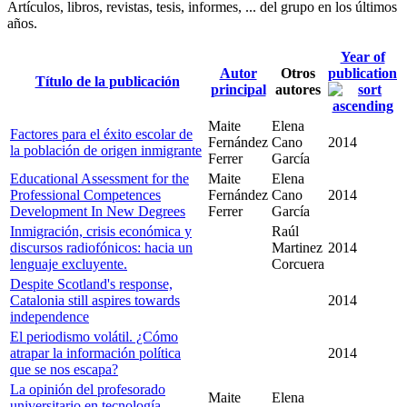
Artículos, libros, revistas, tesis, informes, ... del grupo en los últimos
años.
Year of
Autor
Otros
publication
Título de la publicación
principal
autores
Maite
Elena
Factores para el éxito escolar de
Fernández
Cano
2014
la población de origen inmigrante
Ferrer
García
Educational Assessment for the
Maite
Elena
Professional Competences
Fernández
Cano
2014
Development In New Degrees
Ferrer
García
Inmigración, crisis económica y
Raúl
discursos radiofónicos: hacia un
Martinez
2014
lenguaje excluyente.
Corcuera
Despite Scotland's response,
Catalonia still aspires towards
2014
independence
El periodismo volátil. ¿Cómo
atrapar la información política
2014
que se nos escapa?
La opinión del profesorado
Maite
Elena
universitario en tecnología