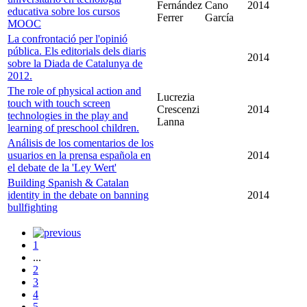
Fernández
Cano
2014
educativa sobre los cursos
Ferrer
García
MOOC
La confrontació per l'opinió
pública. Els editorials dels diaris
2014
sobre la Diada de Catalunya de
2012.
The role of physical action and
Lucrezia
touch with touch screen
Crescenzi
2014
technologies in the play and
Lanna
learning of preschool children.
Análisis de los comentarios de los
usuarios en la prensa española en
2014
el debate de la 'Ley Wert'
Building Spanish & Catalan
identity in the debate on banning
2014
bullfighting
1
...
2
3
4
5