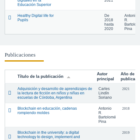
digitales en la
2021
Educación Superior
Healthy Digital life for
De
Antonio
Pupils
2018
R.
hasta
Bartolom
2020
Pina
Publicaciones
Autor
Año de
Título de la publicación
principal
publicaci
Adquisición y desarrollo de aprendizajes de
Carles
2021
la lectura de ficción en niños y niñas en
Lindín
escuelas de Córdoba, Argentina
Soriano
Blockchain en educación, cadenas
Antonio
2018
rompiendo moldes
R.
Bartolomé
Pina
Blockchain in the university: a digital
2019
technology to design, implement and