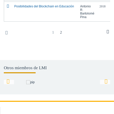
Posibilidades del Blockchain en Educación
Antonio
2018
R.
Bartolomé
Pina
1
2
Otros miembros de LMI
ez
Josep Torelló Oliver
Elena Cano García