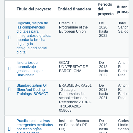
Periodo
Autor
Título del proyecto
Entidad financiera
del
principal
proyecto
Digicom, mejora de
Erasmus +
De
Jordi
las competencias
Programme of the
2020
Sancho
digitales para
European Union
hasta
Salido
inmigrantes digitales:
2022
abordar la brecha
digital y la
desigualdad social
digital.
Itinerarios de
GIDAT -
De
Antonio
aprendizaje
UNIVERSITAT DE
2018
R.
gestionados por
BARCELONA
hasta
Bartolom
Blockchain.
2022
Pina
Standardization Of
ERASMUS+. KA201
De
Antonio
Stem And Coding
- Strategic
2018
R.
Trainings. SOSACT
Partnerships for
hasta
Bartolom
school education.
2021
Pina
Referencia: 2018-1-
TR01-KA201-
058663
Prácticas educativas
Institut de Recerca
De
Carles
emergentes mediadas
en Educació (IRE -
2019
Lindín
por tecnologías
UB)
hasta
Soriano