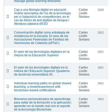
manage global learning itineraries
Cap a una filologia digital en educació.
Carles
2020
Anàlisi descriptiva de l'ús de la tecnologia
Lindín
per a l'adquisició de competències, en el
Soriano
cas de llibres de text digitals de llengua i
literatura catalana d'ESO
Comunicación digital como estrategia de
Carles
2022
resistencia en la escuela. El caso de las
Lindín
Asociaciones Federadas de Familias de
Soriano
Alumnos/as de Cataluña (aFFaC)
El valor de las tecnologías digitales en la
Carles
2021
mejora de la Educación Superior
Lindín
Soriano
El valor de les tecnologies digitals en la
Carles
2021
millora de l’Educació Superior. Quaderns
Lindín
de docència universitària 45.
Soriano
Individual learning paths on global shared
Carles
2021
teaching: a model/experience with
Lindín
blockchain-based certifications
Soriano
Itinerarios personalizados de aprendizaje
Carles
2022
para saltar de la formación a la aplicación:
Lindín
aprender en el mundo real con el soporte
Soriano
de la tecnología Blockchain